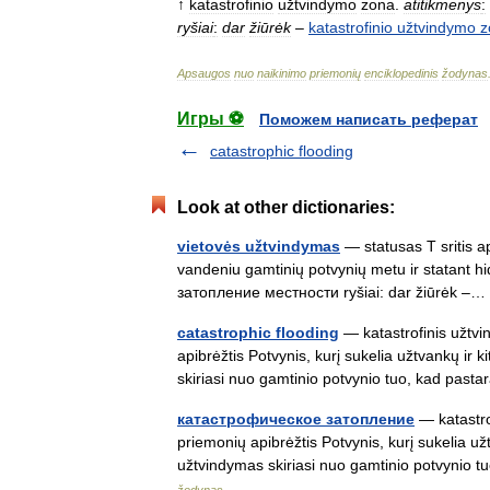
↑
katastrofinio
užtvindymo
zona
.
atitikmenys
:
ryšiai
:
dar
žiūrėk
–
katastrofinio
užtvindymo
z
Apsaugos
nuo
naikinimo
priemonių
enciklopedinis
žodynas
Игры ⚽
Поможем написать реферат
catastrophic flooding
Look at other dictionaries:
vietovės užtvindymas
— statusas T sritis a
vandeniu gamtinių potvynių metu ir statant hid
затопление местности ryšiai: dar žiūrėk 
catastrophic flooding
— katastrofinis užtvi
apibrėžtis Potvynis, kurį sukelia užtvankų ir k
skiriasi nuo gamtinio potvynio tuo, kad past
катастрофическое затопление
— katastro
priemonių apibrėžtis Potvynis, kurį sukelia užt
užtvindymas skiriasi nuo gamtinio potvynio 