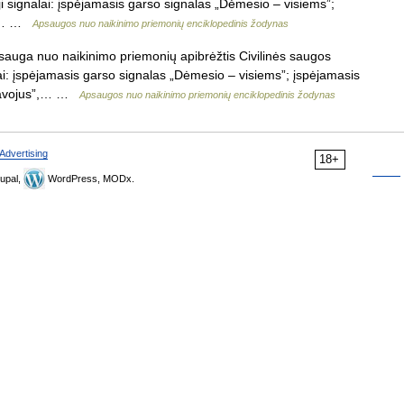
ji signalai: įspėjamasis garso signalas „Dėmesio – visiems”;
s”,… …
Apsaugos nuo naikinimo priemonių enciklopedinis žodynas
sauga nuo naikinimo priemonių apibrėžtis Civilinės saugos
alai: įspėjamasis garso signalas „Dėmesio – visiems”; įspėjamasis
 pavojus”,… …
Apsaugos nuo naikinimo priemonių enciklopedinis žodynas
Advertising
18+
upal,
WordPress, MODx.