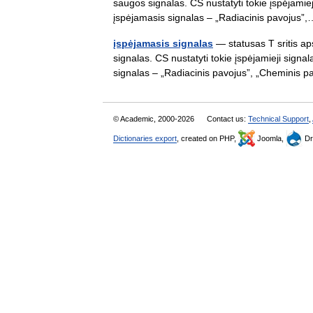
saugos signalas. CS nustatyti tokie įspėjamie
įspėjamasis signalas – „Radiacinis pavoju
įspėjamasis signalas
— statusas T sritis ap
signalas. CS nustatyti tokie įspėjamieji sign
signalas – „Radiacinis pavojus”, „Cheminis
© Academic, 2000-2026
Contact us:
Technical Support
,
Dictionaries export
, created on PHP,
Joomla,
Dr