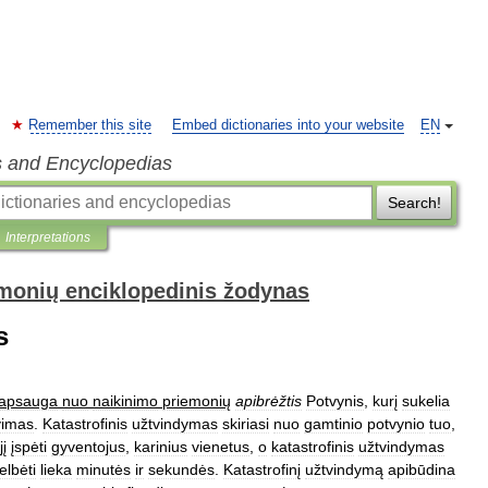
Remember this site
Embed dictionaries into your website
EN
s and Encyclopedias
Search!
Interpretations
monių enciklopedinis žodynas
s
apsauga
nuo
naikinimo
priemonių
apibrėžtis
Potvynis
,
kurį
sukelia
vimas
.
Katastrofinis
užtvindymas
skiriasi
nuo
gamtinio
potvynio
tuo
,
jį
įspėti
gyventojus
,
karinius
vienetus
,
o
katastrofinis
užtvindymas
elbėti
lieka
minutės
ir
sekundės
.
Katastrofinį
užtvindymą
apibūdina