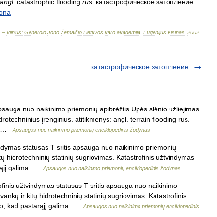
angl
.
catastrophic
flooding
rus
.
катастрофическое
затопление
ona
. –
Vilnius:
Generolo
Jono
Žemaičio
Lietuvos
karo
akademija
.
Eugenijus
Kisinas
.
2002
.
катастрофическое затопление
psauga nuo naikinimo priemonių apibrėžtis Upės slėnio užliejimas
rotechninius įrenginius. atitikmenys: angl. terrain flooding rus.
–… …
Apsaugos nuo naikinimo priemonių enciklopedinis žodynas
ndymas statusas T sritis apsauga nuo naikinimo priemonių
itų hidrotechninių statinių sugriovimas. Katastrofinis užtvindymas
arąjį galima …
Apsaugos nuo naikinimo priemonių enciklopedinis žodynas
finis užtvindymas statusas T sritis apsauga nuo naikinimo
vankų ir kitų hidrotechninių statinių sugriovimas. Katastrofinis
tuo, kad pastarąjį galima …
Apsaugos nuo naikinimo priemonių enciklopedinis