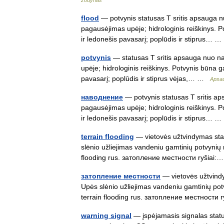
žodynas
flood
— potvynis statusas T sritis apsauga 
pagausėjimas upėje; hidrologinis reiškinys. P
ir ledonešis pavasarį; poplūdis ir stiprus…
potvynis
— statusas T sritis apsauga nuo n
upėje; hidrologinis reiškinys. Potvynis būna g
pavasarį; poplūdis ir stiprus vėjas,… …
Apsau
наводнение
— potvynis statusas T sritis a
pagausėjimas upėje; hidrologinis reiškinys. P
ir ledonešis pavasarį; poplūdis ir stiprus…
terrain flooding
— vietovės užtvindymas stat
slėnio užliejimas vandeniu gamtinių potvynių m
flooding rus. затопление местности ryšia
затопление местности
— vietovės užtvindy
Upės slėnio užliejimas vandeniu gamtinių potvy
terrain flooding rus. затопление местности
warning signal
— įspėjamasis signalas statu