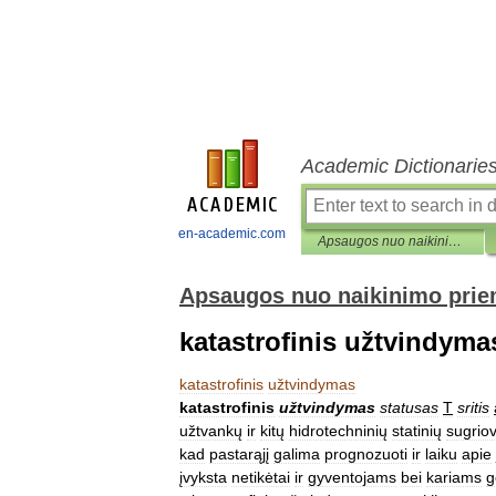
Academic Dictionarie
en-academic.com
Apsaugos nuo naikinimo priemonių enciklopedinis žodynas
Apsaugos nuo naikinimo prie
katastrofinis užtvindyma
katastrofinis
užtvindymas
katastrofinis
užtvindymas
statusas
T
sritis
užtvankų
ir
kitų
hidrotechninių
statinių
sugrio
kad
pastarąjį
galima
prognozuoti
ir
laiku
apie
įvyksta
netikėtai
ir
gyventojams
bei
kariams
g